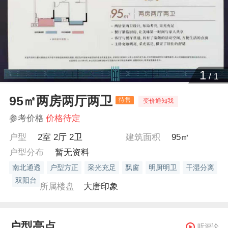
1
/
1
95㎡两房两厅两卫
待售
变价通知我
参考价格
价格待定
户型
2室 2厅 2卫
建筑面积
95㎡
户型分布
暂无资料
南北通透
户型方正
采光充足
飘窗
明厨明卫
干湿分离
双阳台
所属楼盘
大唐印象
户型亮点
听评论